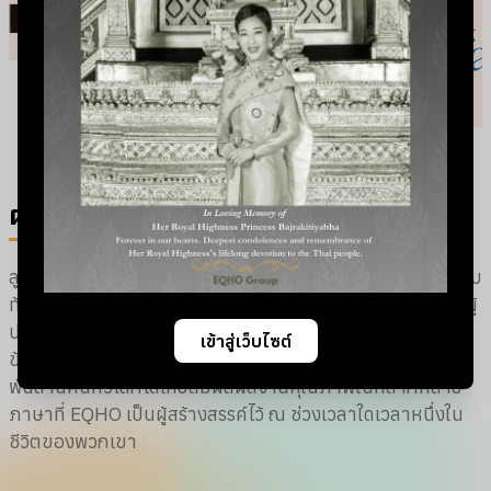
ผลงานของเรา
ลูกค้าของเรามาจากหลากหลายสายอาชีพ ตั้งแต่นักธุรกิจระดับ
ท้องถิ่นไปจนถึงกลุ่มสตาร์ทอัพด้านเทคโนโลยี นักพัฒนาเกม ผู้
ประกอบการด้านอีคอมเมิร์ซรายใหญ่และนักลงทุนจากบริษัท
เข้าสู่เว็บไซต์
ข้ามชาติ เมื่อพิจารณาจากฐานลูกค้าที่มีอยู่เราเชื่อว่าผู้คนกว่า
พันล้านคนทั่วโลกได้เคยสัมผัสผลงานคุณภาพในหลากหลาย
ภาษาที่ EQHO เป็นผู้สร้างสรรค์ไว้ ณ ช่วงเวลาใดเวลาหนึ่งใน
ชีวิตของพวกเขา