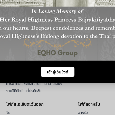
อ่านเพิ่มเติม
มัลติมีเดียโปรดักชั่น
การแปลและโลคัลไลเ
การสร้างและปรับปรุงเว็บไซต์
การแปลเว็บไซต์
เข้าสู่เว็บไซต์
การสร้าง eLearning
การแปลสื่อมัลติมีเดีย
การพากย์เสียงและงานเทคนิคด้านเสียง
งานวิดีทัศน์และโปรดักชั่น
โฟกัสเอเชียตะวันออก
โฟกัสอาหรับ
จีน
อาหรับ