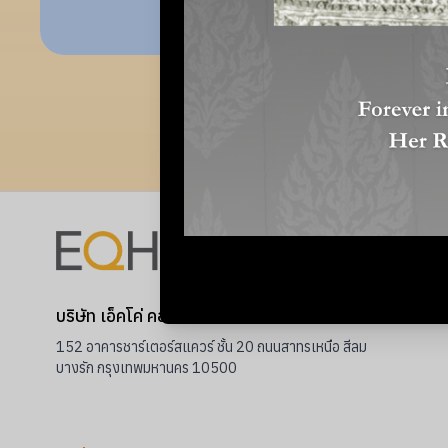
อังกฤษ รวมถึงการสร้างเนื้อหาบน
รบิก
อ่านเพิ่มเติม
เว็บไซต์ภาษาไทยบนเว็บไซต์ “bravo
auto”
บริษัท เอ็คโค่ คอมมิวนิเคชั่นส์ จำกัด
152 อาคารชาร์เตอร์สแควร์ ชั้น 20 ถนนสาทรเหนือ สีลม
บางรัก กรุงเทพมหานคร 10500