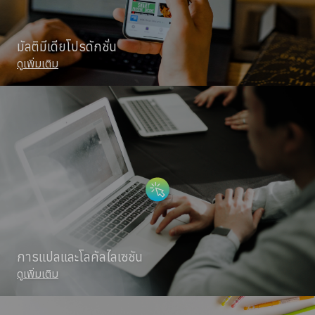
มัลติมีเดียโปรดักชั่น
ดูเพิ่มเติม
การแปลและโลคัลไลเซชัน
ดูเพิ่มเติม