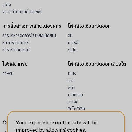
เสียง
งานวิดีทัศน์และโปรดักชั่น
การสื่อสารภาพลักษณ์องค์กร
โฟกัสเอเชียตะวันออก
การบริหารจัดการโซเชียลมีเดียใน
จีน
หลากหลายภาษา
เกาหลี
การสร้างแบรนด์
ญี่ปุ่น
โฟกัสอาหรับ
โฟกัสเอเชียตะวันออกเฉียงใต้
อาหรับ
เขมร
ลาว
พม่า
เวียดนาม
มาเลย์
อินโดนีเซีย
Your experience on this site will be
ร่วมงานกับเรา
improved by allowing cookies.