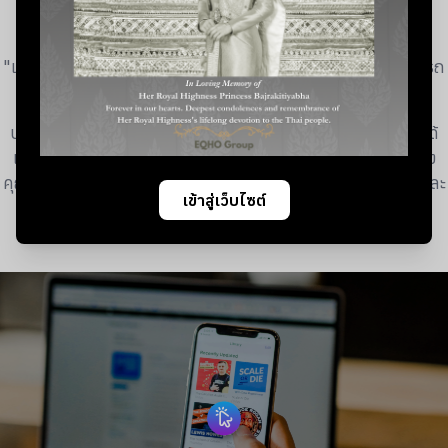
"เพราะเรารู้" เราจึงพัฒนาการให้บริการใน 3 กลุ่มหลัก ที่สามารถ
สร้างความแตกต่างให้ธุรกิจของคุณได้อย่างชัดเจนและลงตัว
บริการทั้ง 3 กลุ่มนี้ สามารถรวมกันเป็น One-Stop Service ได้
เพียงคุณไว้วางใจในคุณภาพของเรา พร้อมให้เราเดินเคียงข้าง
คุณในทุกความต้องการด้านการสื่อสาร เพื่อสร้างภาพลักษณ์และ
เข้าสู่เว็บไซต์
มอบความสำเร็จให้กับองค์กรของคุณ